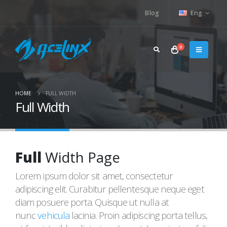
Blog
Eng
0
HOME
FULL WIDTH
Full Width
Full
Width Page
Lorem ipsum dolor sit amet, consectetur
adipiscing elit. Curabitur pellentesque neque eget
diam posuere porta. Quisque ut nulla at
nunc
vehicula
lacinia. Proin adipiscing porta tellus,