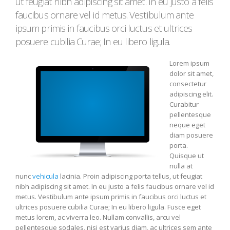
ut feugiat nibh adipiscing sit amet. In eu justo a felis
faucibus ornare vel id metus. Vestibulum ante
ipsum primis in faucibus orci luctus et ultrices
posuere cubilia Curae; In eu libero ligula.
Lorem ipsum
dolor sit amet,
consectetur
adipiscing elit.
Curabitur
pellentesque
neque eget
diam posuere
porta.
Quisque ut
nulla at
nunc
vehicula
lacinia. Proin adipiscing porta tellus, ut feugiat
nibh adipiscing sit amet. In eu justo a felis faucibus ornare vel id
metus. Vestibulum ante ipsum primis in faucibus orci luctus et
ultrices posuere cubilia Curae; In eu libero ligula. Fusce eget
metus lorem, ac viverra leo. Nullam convallis, arcu vel
pellentesque sodales, nisi est varius diam, ac ultrices sem ante