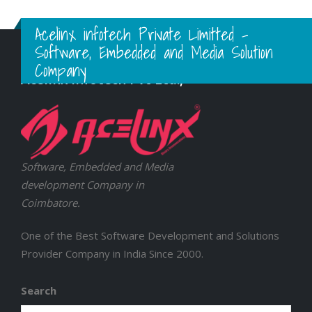
Acelinx infotech Private Limitted -
Software, Embedded and Media Solution
Company
Acelinx Infotech Pvt Ltd.,
Software, Embedded and Media
development Company in
Coimbatore.
One of the Best Software Development and Solutions
Provider Company in India Since 2000.
Search