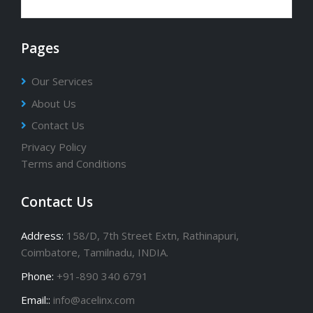
Pages
Our Services
About Us
Contact Us
Privacy Policy
Terms and Conditions
Contact Us
Address:
158/D, 7th Street Extn, Rathinapuri,
Coimbatore, Tamilnadu, INDIA.
Phone:
+91-890 340 6791
Email::
info@acelinx.com